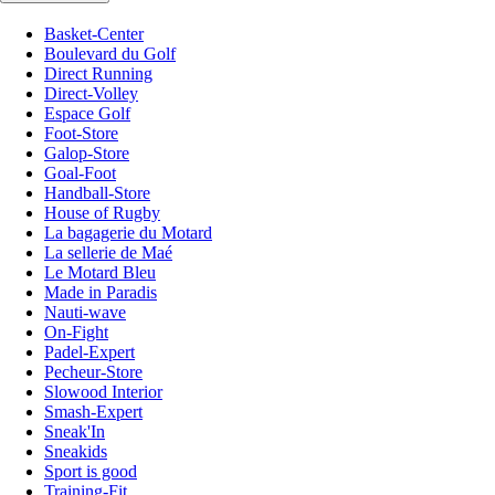
Basket-Center
Boulevard du Golf
Direct Running
Direct-Volley
Espace Golf
Foot-Store
Galop-Store
Goal-Foot
Handball-Store
House of Rugby
La bagagerie du Motard
La sellerie de Maé
Le Motard Bleu
Made in Paradis
Nauti-wave
On-Fight
Padel-Expert
Pecheur-Store
Slowood Interior
Smash-Expert
Sneak'In
Sneakids
Sport is good
Training-Fit