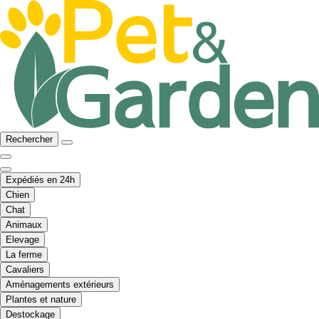
Rechercher
Expédiés en 24h
Chien
Chat
Animaux
Elevage
La ferme
Cavaliers
Aménagements extérieurs
Plantes et nature
Destockage