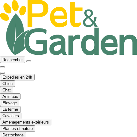
Rechercher
Expédiés en 24h
Chien
Chat
Animaux
Elevage
La ferme
Cavaliers
Aménagements extérieurs
Plantes et nature
Destockage