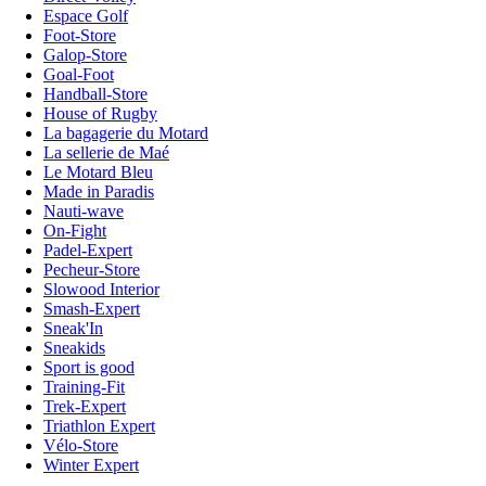
Espace Golf
Foot-Store
Galop-Store
Goal-Foot
Handball-Store
House of Rugby
La bagagerie du Motard
La sellerie de Maé
Le Motard Bleu
Made in Paradis
Nauti-wave
On-Fight
Padel-Expert
Pecheur-Store
Slowood Interior
Smash-Expert
Sneak'In
Sneakids
Sport is good
Training-Fit
Trek-Expert
Triathlon Expert
Vélo-Store
Winter Expert