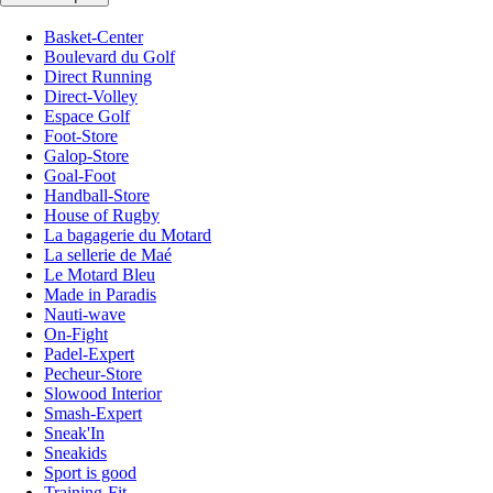
Basket-Center
Boulevard du Golf
Direct Running
Direct-Volley
Espace Golf
Foot-Store
Galop-Store
Goal-Foot
Handball-Store
House of Rugby
La bagagerie du Motard
La sellerie de Maé
Le Motard Bleu
Made in Paradis
Nauti-wave
On-Fight
Padel-Expert
Pecheur-Store
Slowood Interior
Smash-Expert
Sneak'In
Sneakids
Sport is good
Training-Fit