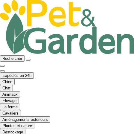
Rechercher
Expédiés en 24h
Chien
Chat
Animaux
Elevage
La ferme
Cavaliers
Aménagements extérieurs
Plantes et nature
Destockage