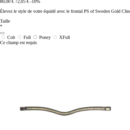
80,00 €
72,05 €
-10%
Élevez le style de votre équidé avec le frontal PS of Sweden Gold Clinch
Taille
*
Cob
Full
Poney
XFull
Ce champ est requis