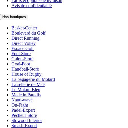
Tarifs et options de livraison
Avis de confidentialité
Nos boutiques
Basket-Center
Boulevard du Golf
Direct Running
Direct-Volley
Espace Golf
Foot-Store
Galop-Store
Goal-Foot
Handball-Store
House of Rugby
La bagagerie du Motard
La sellerie de Maé
Le Motard Bleu
Made in Paradis
Nauti-wave
On-Fight
Padel-Expert
Pecheur-Store
Slowood Interior
Smash-Expert