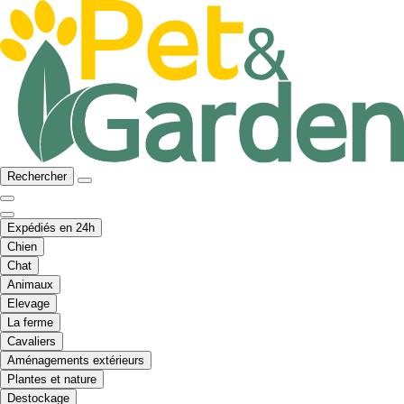
Rechercher
Expédiés en 24h
Chien
Chat
Animaux
Elevage
La ferme
Cavaliers
Aménagements extérieurs
Plantes et nature
Destockage