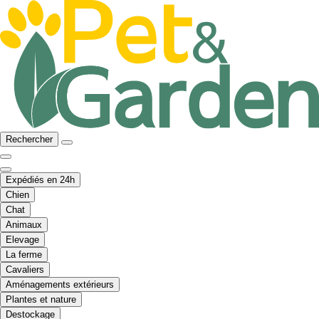
Rechercher
Expédiés en 24h
Chien
Chat
Animaux
Elevage
La ferme
Cavaliers
Aménagements extérieurs
Plantes et nature
Destockage