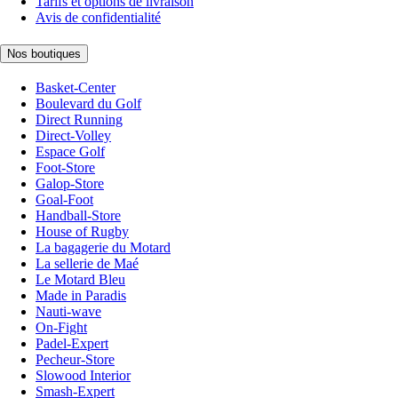
Tarifs et options de livraison
Avis de confidentialité
Nos boutiques
Basket-Center
Boulevard du Golf
Direct Running
Direct-Volley
Espace Golf
Foot-Store
Galop-Store
Goal-Foot
Handball-Store
House of Rugby
La bagagerie du Motard
La sellerie de Maé
Le Motard Bleu
Made in Paradis
Nauti-wave
On-Fight
Padel-Expert
Pecheur-Store
Slowood Interior
Smash-Expert