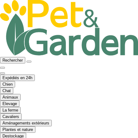
Rechercher
Expédiés en 24h
Chien
Chat
Animaux
Elevage
La ferme
Cavaliers
Aménagements extérieurs
Plantes et nature
Destockage