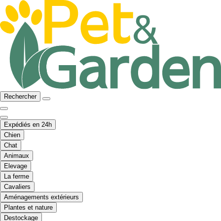
Rechercher
Expédiés en 24h
Chien
Chat
Animaux
Elevage
La ferme
Cavaliers
Aménagements extérieurs
Plantes et nature
Destockage