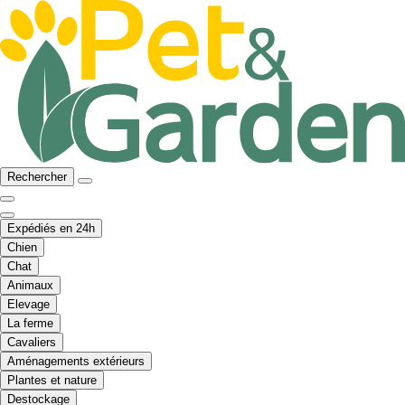
Rechercher
Expédiés en 24h
Chien
Chat
Animaux
Elevage
La ferme
Cavaliers
Aménagements extérieurs
Plantes et nature
Destockage