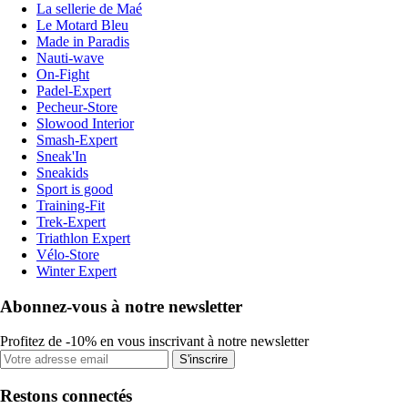
La sellerie de Maé
Le Motard Bleu
Made in Paradis
Nauti-wave
On-Fight
Padel-Expert
Pecheur-Store
Slowood Interior
Smash-Expert
Sneak'In
Sneakids
Sport is good
Training-Fit
Trek-Expert
Triathlon Expert
Vélo-Store
Winter Expert
Abonnez-vous à notre newsletter
Profitez de -10% en vous inscrivant à notre newsletter
S'inscrire
Restons connectés