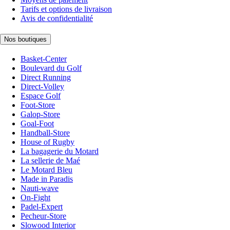
Tarifs et options de livraison
Avis de confidentialité
Nos boutiques
Basket-Center
Boulevard du Golf
Direct Running
Direct-Volley
Espace Golf
Foot-Store
Galop-Store
Goal-Foot
Handball-Store
House of Rugby
La bagagerie du Motard
La sellerie de Maé
Le Motard Bleu
Made in Paradis
Nauti-wave
On-Fight
Padel-Expert
Pecheur-Store
Slowood Interior