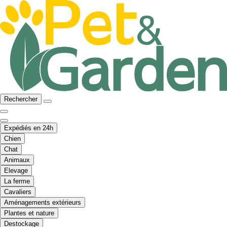
Rechercher
Expédiés en 24h
Chien
Chat
Animaux
Elevage
La ferme
Cavaliers
Aménagements extérieurs
Plantes et nature
Destockage