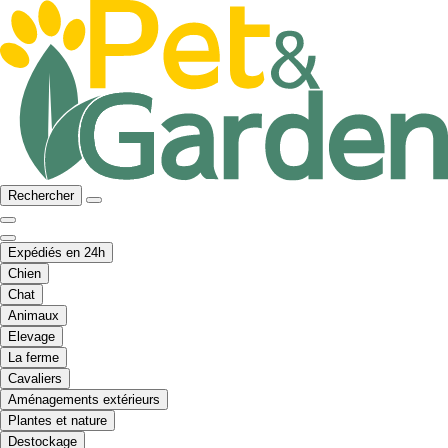
Rechercher
Expédiés en 24h
Chien
Chat
Animaux
Elevage
La ferme
Cavaliers
Aménagements extérieurs
Plantes et nature
Destockage