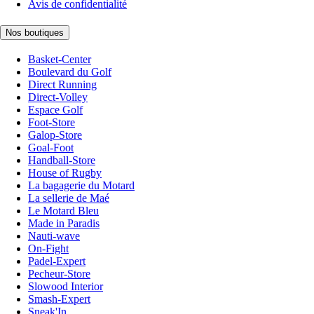
Avis de confidentialité
Nos boutiques
Basket-Center
Boulevard du Golf
Direct Running
Direct-Volley
Espace Golf
Foot-Store
Galop-Store
Goal-Foot
Handball-Store
House of Rugby
La bagagerie du Motard
La sellerie de Maé
Le Motard Bleu
Made in Paradis
Nauti-wave
On-Fight
Padel-Expert
Pecheur-Store
Slowood Interior
Smash-Expert
Sneak'In