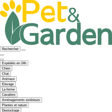
Rechercher
Expédiés en 24h
Chien
Chat
Animaux
Elevage
La ferme
Cavaliers
Aménagements extérieurs
Plantes et nature
Destockage