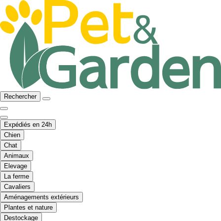
Rechercher
Expédiés en 24h
Chien
Chat
Animaux
Elevage
La ferme
Cavaliers
Aménagements extérieurs
Plantes et nature
Destockage