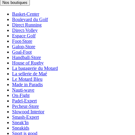
Nos boutiques
Basket-Center
Boulevard du Golf
Direct Running
Direct-Volley
Espace Golf
Foot-Store
Galop-Store
Goal-Foot
Handball-Store
House of Rugby
La bagagerie du Motard
La sellerie de Maé
Le Motard Bleu
Made in Paradis
Nauti-wave
On-Fight
Padel-Expert
Pecheur-Store
Slowood Interior
Smash-Expert
Sneak'In
Sneakids
Sport is good