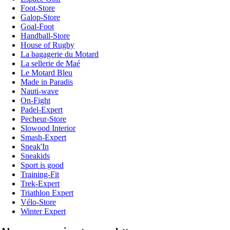
Foot-Store
Galop-Store
Goal-Foot
Handball-Store
House of Rugby
La bagagerie du Motard
La sellerie de Maé
Le Motard Bleu
Made in Paradis
Nauti-wave
On-Fight
Padel-Expert
Pecheur-Store
Slowood Interior
Smash-Expert
Sneak'In
Sneakids
Sport is good
Training-Fit
Trek-Expert
Triathlon Expert
Vélo-Store
Winter Expert