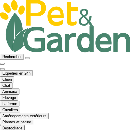
Rechercher
Expédiés en 24h
Chien
Chat
Animaux
Elevage
La ferme
Cavaliers
Aménagements extérieurs
Plantes et nature
Destockage